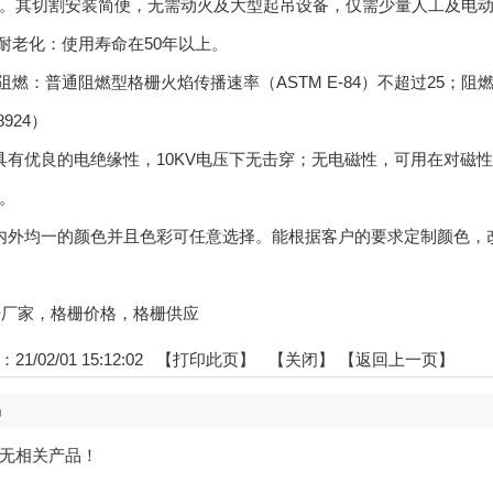
。其切割安装简便，无需动火及大型起吊设备，仅需少量人工及电
老化：使用寿命在50年以上。
燃：普通阻燃型格栅火焰传播速率（ASTM E-84）不超过25；
8924）
具有优良的电绝缘性，10KV电压下无击穿；无电磁性，可用在对磁
。
外均一的颜色并且色彩可任意选择。能根据客户的要求定制颜色，
:格栅厂家，格栅价格，格栅供应
1/02/01 15:12:02 【
打印此页
】 【
关闭
】
【返回上一页】
品
无相关产品！