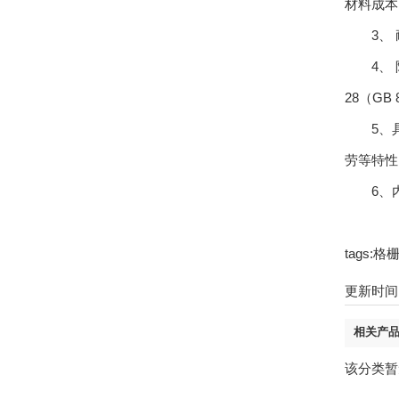
材料成本
3、 耐
4、 阻
28（GB 
5、
劳等特性
6、内
tags
更新时间：2
相关产
该分类暂