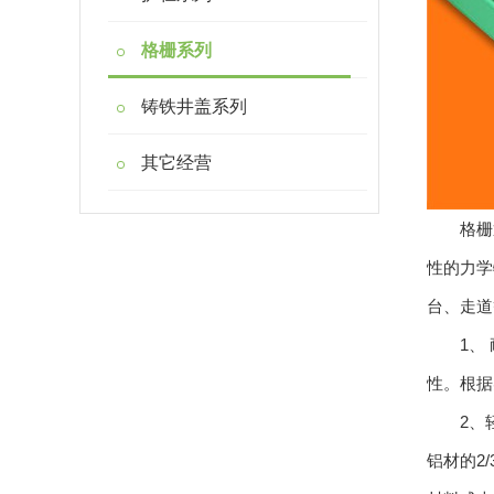
格栅系列
铸铁井盖系列
其它经营
格栅通
性的力学
台、走道
1、 耐
性。根据
2、轻质
铝材的2