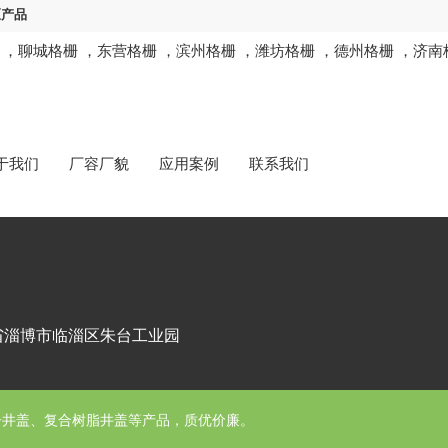
区产品
，
聊城格栅
，
东营格栅
，
滨州格栅
，
潍坊格栅
，
德州格栅
，
济南
于我们
厂容厂貌
应用案例
联系我们
省淄博市临淄区朱台工业园
子井盖、复合树脂井盖等产品，质优价廉。