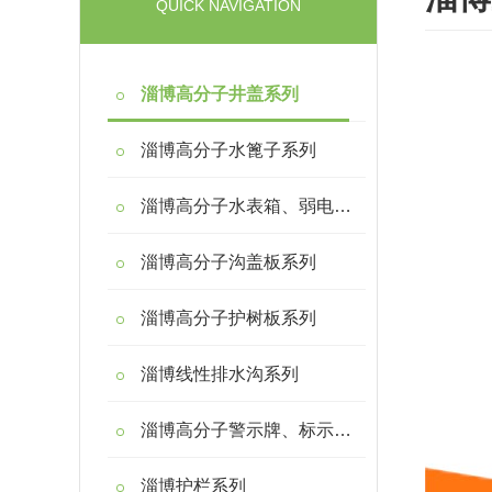
QUICK NAVIGATION
淄博高分子井盖系列
淄博高分子水篦子系列
淄博高分子水表箱、弱电箱系列
淄博高分子沟盖板系列
淄博高分子护树板系列
淄博线性排水沟系列
淄博高分子警示牌、标示桩系列
淄博护栏系列