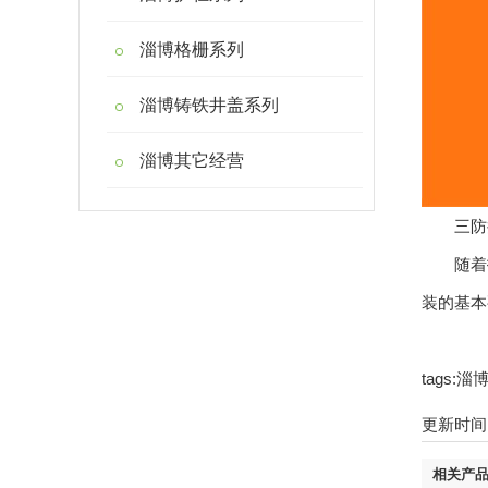
淄博格栅系列
淄博铸铁井盖系列
淄博其它经营
三防
随着技术
装的基本
tags
更新时间：2
相关产