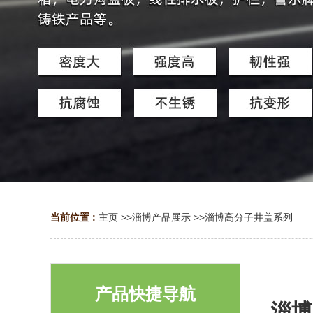
当前位置 :
主页
>>
淄博产品展示
>>
淄博高分子井盖系列
产品快捷导航
淄博