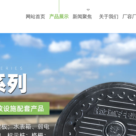
网站首页
产品展示
新闻聚焦
关于我们
厂容